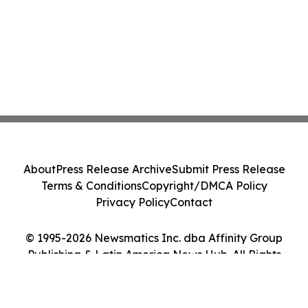
About
Press Release Archive
Submit Press Release
Terms & Conditions
Copyright/DMCA Policy
Privacy Policy
Contact
© 1995-2026 Newsmatics Inc. dba Affinity Group
Publishing & Latin America News Hub. All Rights
Reserved.
Cookie Settings / Your Privacy Choices