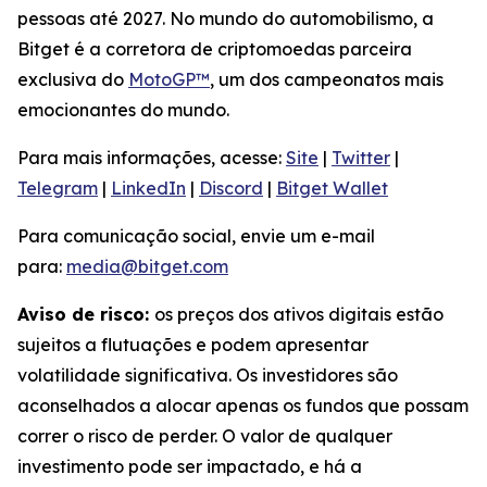
pessoas até 2027. No mundo do automobilismo, a
Bitget é a corretora de criptomoedas parceira
exclusiva do
MotoGP™
, um dos campeonatos mais
emocionantes do mundo.
Para mais informações, acesse:
Site
|
Twitter
|
Telegram
|
LinkedIn
|
Discord
|
Bitget Wallet
Para comunicação social, envie um e-mail
para:
media@bitget.com
Aviso de risco:
os preços dos ativos digitais estão
sujeitos a flutuações e podem apresentar
volatilidade significativa. Os investidores são
aconselhados a alocar apenas os fundos que possam
correr o risco de perder. O valor de qualquer
investimento pode ser impactado, e há a