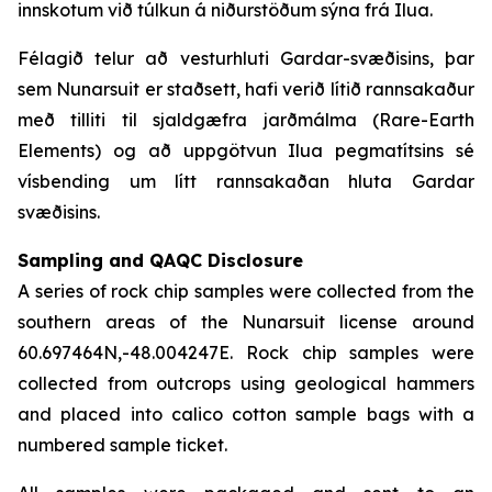
innskotum við túlkun á niðurstöðum sýna frá Ilua.
Félagið telur að vesturhluti Gardar-svæðisins, þar
sem Nunarsuit er staðsett, hafi verið lítið rannsakaður
með tilliti til sjaldgæfra jarðmálma (Rare-Earth
Elements) og að uppgötvun Ilua pegmatítsins sé
vísbending um lítt rannsakaðan hluta Gardar
svæðisins.
Sampling and QAQC Disclosure
A series of rock chip samples were collected from the
southern areas of the Nunarsuit license around
60.697464N,-48.004247E. Rock chip samples were
collected from outcrops using geological hammers
and placed into calico cotton sample bags with a
numbered sample ticket.