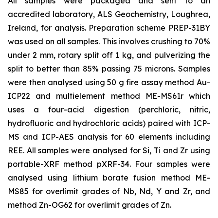
All samples were packaged and sent to an
accredited laboratory, ALS Geochemistry, Loughrea,
Ireland, for analysis. Preparation scheme PREP-31BY
was used on all samples. This involves crushing to 70%
under 2 mm, rotary split off 1 kg, and pulverizing the
split to better than 85% passing 75 microns. Samples
were then analysed using 50 g fire assay method Au-
ICP22 and multielement method ME-MS61r which
uses a four-acid digestion (perchloric, nitric,
hydrofluoric and hydrochloric acids) paired with ICP-
MS and ICP-AES analysis for 60 elements including
REE. All samples were analysed for Si, Ti and Zr using
portable-XRF method pXRF-34. Four samples were
analysed using lithium borate fusion method ME-
MS85 for overlimit grades of Nb, Nd, Y and Zr, and
method Zn-OG62 for overlimit grades of Zn.