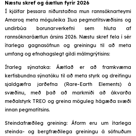
Næstu skref og áætlun fyrir 2026
Í kjölfar þessara niðurstaðna mun rannsóknarteymi
Amaroq meta möguleika Ilua pegmatítsvæðisins og
undirbúa borunarverkefni sem hluta af
rannsóknaráætlun ársins 2026. Næstu skref fela í sér
ítarlega gagnasöfnun og greiningu til að meta
umfang og efnahagslegt gildi málmgrýtisins:
Ítarleg sýnataka: Áætlað er að framkvæma
kerfisbundna sýnatöku til að meta styrk og dreifingu
sjaldgæfra jarðefna (Rare-Earth Elements) á
svæðinu, með það að markmiði að ákvarða
meðalstyrk TREO og greina möguleg hágæða svæði
innan pegmatítsins.
Steindafræðileg greining: Áform eru um ítarlega
steinda- og bergfræðilega greiningu á söfnuðum