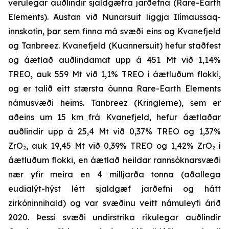
verulegar auðlindir sjaldgæfra jarðefna (
Rare-Earth
Elements
). Austan við Nunarsuit liggja Ilímaussaq-
innskotin, þar sem finna má svæði eins og Kvanefjeld
og Tanbreez. Kvanefjeld (Kuannersuit) hefur staðfest
og áætlað auðlindamat upp á 451 Mt við 1,14%
TREO, auk 559 Mt við 1,1% TREO í áætluðum flokki,
og er talið eitt stærsta óunna Rare-Earth Elements
námusvæði heims. Tanbreez (Kringlerne), sem er
aðeins um 15 km frá Kvanefjeld, hefur áætlaðar
auðlindir upp á 25,4 Mt við 0,37% TREO og 1,37%
ZrO₂, auk 19,45 Mt við 0,39% TREO og 1,42% ZrO₂ í
áætluðum flokki, en áætlað heildar rannsóknarsvæði
nær yfir meira en 4 milljarða tonna (aðallega
eudialýt-hýst létt sjaldgæf jarðefni og hátt
zirkóninnihald) og var svæðinu veitt námuleyfi árið
2020. Þessi svæði undirstrika ríkulegar auðlindir