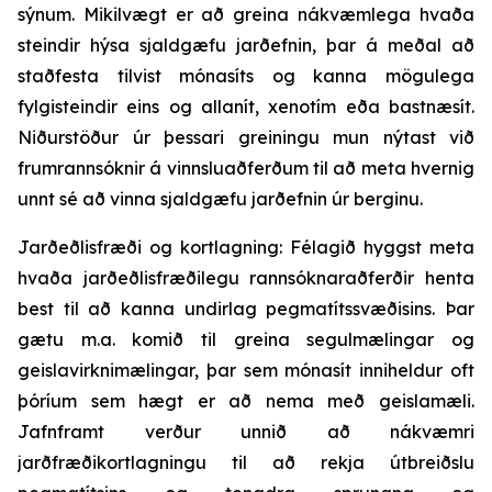
sýnum. Mikilvægt er að greina nákvæmlega hvaða
steindir hýsa sjaldgæfu jarðefnin, þar á meðal að
staðfesta tilvist mónasíts og kanna mögulega
fylgisteindir eins og allanít, xenotím eða bastnæsít.
Niðurstöður úr þessari greiningu mun nýtast við
frumrannsóknir á vinnsluaðferðum til að meta hvernig
unnt sé að vinna sjaldgæfu jarðefnin úr berginu.
Jarðeðlisfræði og kortlagning: Félagið hyggst meta
hvaða jarðeðlisfræðilegu rannsóknaraðferðir henta
best til að kanna undirlag pegmatítssvæðisins. Þar
gætu m.a. komið til greina segulmælingar og
geislavirknimælingar, þar sem mónasít inniheldur oft
þóríum sem hægt er að nema með geislamæli.
Jafnframt verður unnið að nákvæmri
jarðfræðikortlagningu til að rekja útbreiðslu