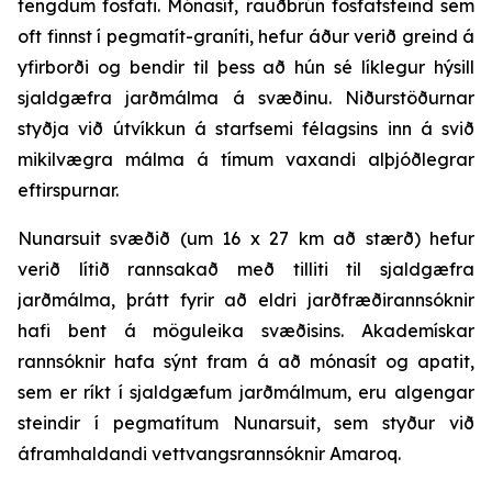
tengdum fosfati. Mónasít, rauðbrún fosfatsteind sem
oft finnst í pegmatít-graníti, hefur áður verið greind á
yfirborði og bendir til þess að hún sé líklegur hýsill
sjaldgæfra jarðmálma á svæðinu. Niðurstöðurnar
styðja við útvíkkun á starfsemi félagsins inn á svið
mikilvægra málma á tímum vaxandi alþjóðlegrar
eftirspurnar.
Nunarsuit svæðið (um 16 x 27 km að stærð) hefur
verið lítið rannsakað með tilliti til sjaldgæfra
jarðmálma, þrátt fyrir að eldri jarðfræðirannsóknir
hafi bent á möguleika svæðisins. Akademískar
rannsóknir hafa sýnt fram á að mónasít og apatit,
sem er ríkt í sjaldgæfum jarðmálmum, eru algengar
steindir í pegmatítum Nunarsuit, sem styður við
áframhaldandi vettvangsrannsóknir Amaroq.