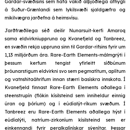
Gardar-svæðisins sem hafa vakið alþjóðlega athygli
á Suður-Grænlandi sem lykilsvæði sjaldgæfra og
mikilvægra jarðefna á heimsvísu.
Jarðfræðilega séð deilir Nunarsuit-kerfi Amaroq
sama eldvirkniuppruna og Kvanefjeld og Tanbreez,
en svæðin rekja uppruna sinn til Gardar-rifsins fyrir um
1,13 milljörðum ára. Rare-Earth Elements-málmgrýti í
þessum kerfum tengist yfirleitt síðbúnum
þróunarstigum eldvirkni svo sem pegmatítum, aplítum
og vatnshitaáhrifum innan stærri basískra innskota. Í
Kvanefjeld finnast Rare-Earth Elements aðallega í
steenstrupín (flókin kísilsteind sem inniheldur einnig
úran og þóríum) og í eúdíalýt-ríkum svæðum. Í
Tanbreez eru Rare-Earth Elements aðallega hýst í
eúdíalýti, natríum-zirkoníum kísilsteind sem er
einkennandi fyrir peralkalínískar sýenítar. Þessar