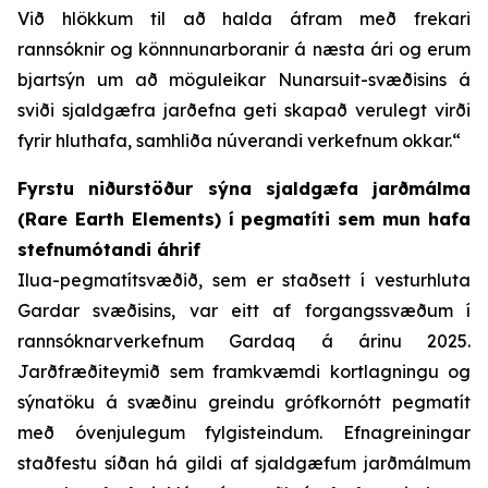
Við hlökkum til að halda áfram með frekari
rannsóknir og könnnunarboranir á næsta ári og erum
bjartsýn um að möguleikar Nunarsuit-svæðisins á
sviði sjaldgæfra jarðefna geti skapað verulegt virði
fyrir hluthafa, samhliða núverandi verkefnum okkar.“
Fyrstu niðurstöður sýna sjaldgæfa jarðmálma
(Rare Earth Elements) í pegmatíti sem mun hafa
stefnumótandi áhrif
Ilua-pegmatítsvæðið, sem er staðsett í vesturhluta
Gardar svæðisins, var eitt af forgangssvæðum í
rannsóknarverkefnum Gardaq á árinu 2025.
Jarðfræðiteymið sem framkvæmdi kortlagningu og
sýnatöku á svæðinu greindu grófkornótt pegmatít
með óvenjulegum fylgisteindum. Efnagreiningar
staðfestu síðan há gildi af sjaldgæfum jarðmálmum