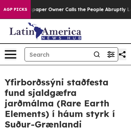
spaper Owner Calls the People Abruptly Laid off “Si
AGP PICKS
Yfirborðssýni staðfesta
fund sjaldgæfra
jarðmálma (Rare Earth
Elements) í háum styrk í
Suður-Grænlandi