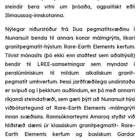
steindir bera vitni um þróaða, agpaitískt eðli
Ilímaussaq-innskotanna.
Nýlegar niðurstöður frá Ilua pegmatítsvæðinu í
Nunarsuit benda til annars konar málmgrýtis, líkari
granítpegmatít-hýstum Rare-Earth Elements kerfum.
Tilvist mónasíts (þó ekki enn staðfest sem aðalhýsill)
bendir til LREE-samsetningar sem myndast í
peralúmínískum til mildum alkalískum granít-
pegmatít umhverfum. Þessi jarðfræðilega undirstaða
er svipuð og í þekktum auðlindum, en þó með annarri
ríkjandi steindafræði, sem gæti þýtt að Nunarsuit hýsi
viðbótartegund af Rare-Earth Elements -málmgrýti
innan svæðisins. Rannsóknarteymi Amaroq styðst við
hliðstæð dæmi úr klassískum granítpegmatít- Rare-
Earth Elements kerfum og basískum Gardar