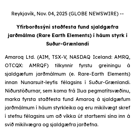
Reykjavík, Nov. 04, 2025 (GLOBE NEWSWIRE) --
Yfirborðssýni staðfesta fund sjaldgæfra
jarðmálma (Rare Earth Elements) í háum styrk í
Suður-Grænlandi
Amaroq Ltd. (AIM, TSX-V, NASDAQ Iceland: AMRQ,
OTCQX: AMRQF) tilkynnir fyrstu greiningu á
sjaldgæfum jarðmálmum (e. Rare-Earth Elements)
innan Nunarsuit-leyfis félagsins í Suður-Grænlandi.
Niðurstöðurnar, sem koma frá Ilua pegmatítsvæðinu,
marka fyrsta staðfesta fund Amaroq á sjaldgæfum
jarðmálmum í háum styrkleika og eru mikilvægt skref
í stefnu félagsins um að víkka út starfsemi sína inn á
svið mikilvægra og sjaldgæfra jarðefna.