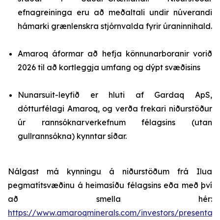
efnagreininga eru að meðaltali undir núverandi
hámarki grænlenskra stjórnvalda fyrir úraninnihald.
Amaroq áformar að hefja könnunarboranir vorið
2026 til að kortleggja umfang og dýpt svæðisins
Nunarsuit-leyfið er hluti af Gardaq ApS,
dótturfélagi Amaroq, og verða frekari niðurstöður
úr rannsóknarverkefnum félagsins (utan
gullrannsókna) kynntar síðar.
Nálgast má kynningu á niðurstöðum frá Ilua
pegmatítsvæðinu á heimasíðu félagsins eða með því
að smella hér:
https://www.amaroqminerals.com/investors/presentati