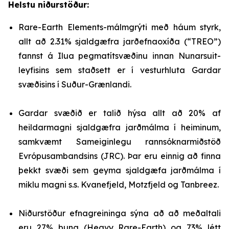
Helstu niðurstöður:
Rare-Earth Elements-málmgrýti með háum styrk,
allt að 2.31% sjaldgæfra jarðefnaoxíða (“TREO”)
fannst á Ilua pegmatítsvæðinu innan Nunarsuit-
leyfisins sem staðsett er í vesturhluta Gardar
svæðisins í Suður-Grænlandi.
Gardar svæðið er talið hýsa allt að 20% af
heildarmagni sjaldgæfra jarðmálma í heiminum,
samkvæmt Sameiginlegu rannsóknarmiðstöð
Evrópusambandsins (JRC). Þar eru einnig að finna
þekkt svæði sem geyma sjaldgæfa jarðmálma í
miklu magni s.s. Kvanefjeld, Motzfjeld og Tanbreez.
Niðurstöður efnagreininga sýna að að meðaltali
eru 27% þung (Heavy Rare-Earth) og 73% létt