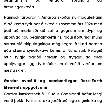
pegmatítsins og tengdra sprungna og
breytingasvæða.
Rannsóknarboranir: Amaroq skoðar nú möguleikann
á að koma fyrir bor á svæðinu snemma árs 2026 með
það að markmiði að safna gögnum um dýpt og
uppbyggingu pegmatítkerfisins. Niðurstöðurnar munu
nýtast við skipulagningu mögulegra frekari borana
eða stærra sýnatökuverkefnis á Nunarsuit. Félagið
mun fylgja agaðri nálgun og tryggja að allar
upplýsingar liggi fyrir áður en ákveðið verður um
næstu skref.
Gardar svæðið og sambærilegar Rare-Earth
Elements uppgötvanir
Gardar-innskotsbeltið í Suður-Grænlandi hefur lengi
verið þekkt fyrir einstaka jarðfræðilega eiginleika og