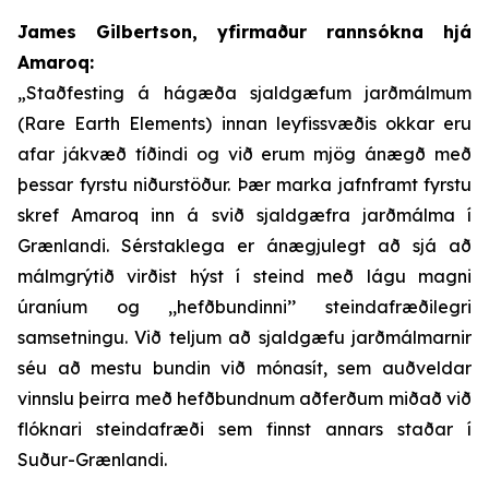
James Gilbertson, yfirmaður rannsókna hjá
Amaroq:
„Staðfesting á hágæða sjaldgæfum jarðmálmum
(Rare Earth Elements) innan leyfissvæðis okkar eru
afar jákvæð tíðindi og við erum mjög ánægð með
þessar fyrstu niðurstöður. Þær marka jafnframt fyrstu
skref Amaroq inn á svið sjaldgæfra jarðmálma í
Grænlandi. Sérstaklega er ánægjulegt að sjá að
málmgrýtið virðist hýst í steind með lágu magni
úraníum og ,,hefðbundinni’’ steindafræðilegri
samsetningu. Við teljum að sjaldgæfu jarðmálmarnir
séu að mestu bundin við mónasít, sem auðveldar
vinnslu þeirra með hefðbundnum aðferðum miðað við
flóknari steindafræði sem finnst annars staðar í
Suður-Grænlandi.