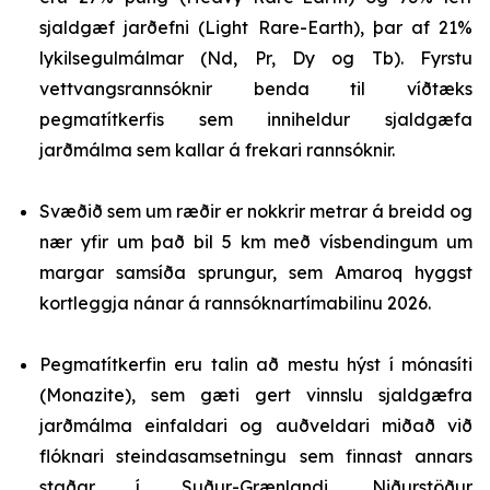
sjaldgæf jarðefni (Light Rare-Earth), þar af 21%
lykilsegulmálmar (Nd, Pr, Dy og Tb). Fyrstu
vettvangsrannsóknir benda til víðtæks
pegmatítkerfis sem inniheldur sjaldgæfa
jarðmálma sem kallar á frekari rannsóknir.
Svæðið sem um ræðir er nokkrir metrar á breidd og
nær yfir um það bil 5 km með vísbendingum um
margar samsíða sprungur, sem Amaroq hyggst
kortleggja nánar á rannsóknartímabilinu 2026.
Pegmatítkerfin eru talin að mestu hýst í mónasíti
(Monazite), sem gæti gert vinnslu sjaldgæfra
jarðmálma einfaldari og auðveldari miðað við
flóknari steindasamsetningu sem finnast annars
staðar í Suður-Grænlandi. Niðurstöður